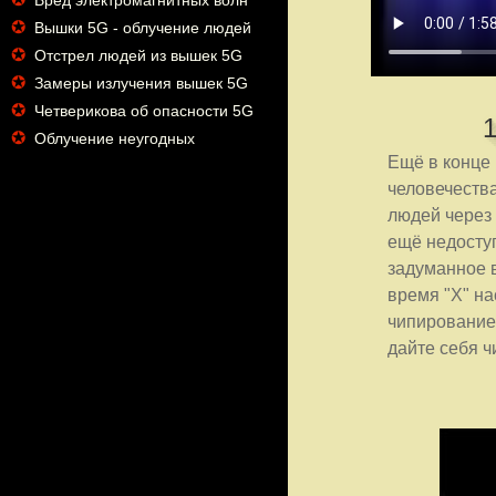
Вред электромагнитных волн
✪
Вышки 5G - облучение людей
✪
Отстрел людей из вышек 5G
✪
Замеры излучения вышек 5G
✪
Четверикова об опасности 5G
✪
Облучение неугодных
Ещё в конце
человечества
людей через
ещё недоступ
задуманное 
время "X" на
чипирование
дайте себя ч