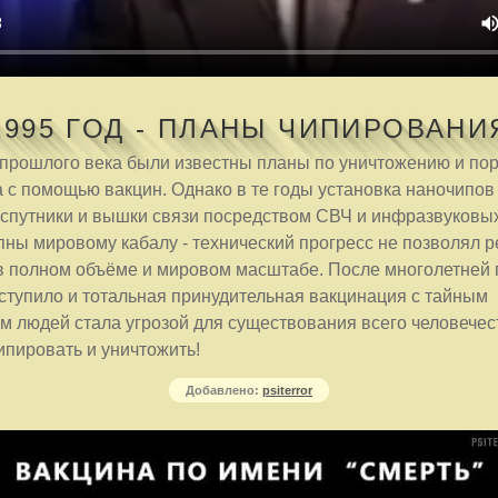
1995 ГОД - ПЛАНЫ ЧИПИРОВАНИ
 прошлого века были известны планы по уничтожению и п
 с помощью вакцин. Однако в те годы установка наночипов
 спутники и вышки связи посредством СВЧ и инфразвуковы
ны мировому кабалу - технический прогресс не позволял 
в полном объёме и мировом масштабе. После многолетней 
ступило и тотальная принудительная вакцинация с тайным
м людей стала угрозой для существования всего человечес
ипировать и уничтожить!
Добавлено:
psiterror