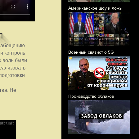
Американское шоу и ложь
Я
орабощению
Военный связист о 5G
 и контроль
х волн были
реализовать
подготовки
тва. Не
Производство облаков