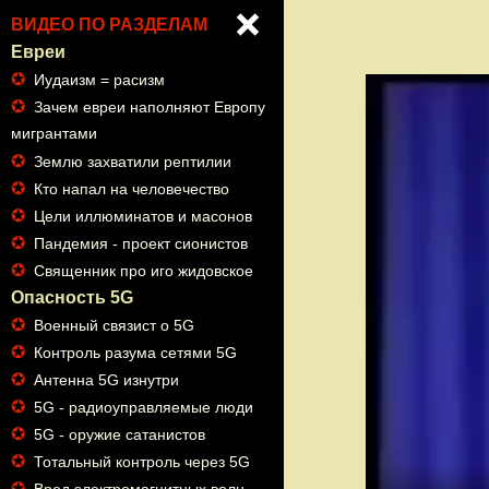
ВИДЕО ПО РАЗДЕЛАМ
Евреи
✪
Иудаизм = расизм
✪
Зачем евреи наполняют Европу
мигрантами
✪
Землю захватили рептилии
✪
Кто напал на человечество
✪
Цели иллюминатов и масонов
✪
Пандемия - проект сионистов
✪
Священник про иго жидовское
Опасность 5G
✪
Военный связист о 5G
✪
Контроль разума сетями 5G
✪
Антенна 5G изнутри
✪
5G - радиоуправляемые люди
✪
5G - оружие сатанистов
✪
Тотальный контроль через 5G
✪