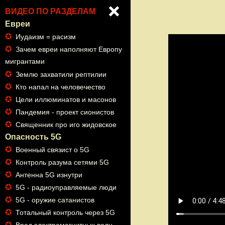
ВИДЕО ПО РАЗДЕЛАМ
Евреи
✪
Иудаизм = расизм
✪
Зачем евреи наполняют Европу
мигрантами
✪
Землю захватили рептилии
✪
Кто напал на человечество
✪
Цели иллюминатов и масонов
✪
Пандемия - проект сионистов
✪
Священник про иго жидовское
Опасность 5G
✪
Военный связист о 5G
✪
Контроль разума сетями 5G
✪
Антенна 5G изнутри
✪
5G - радиоуправляемые люди
✪
5G - оружие сатанистов
✪
Тотальный контроль через 5G
✪