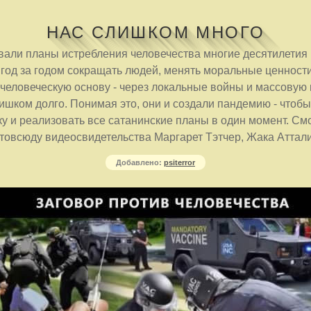
НАС СЛИШКОМ МНОГО
али планы истребления человечества многие десятилетия 
 год за годом сокращать людей, менять моральные ценности
 человеческую основу - через локальные войны и массовую
ишком долго. Понимая это, они и создали пандемию - чтоб
у и реализовать все сатанинские планы в один момент. См
овсюду видеосвидетельства Маргарет Тэтчер, Жака Аттали
Добавлено:
psiterror