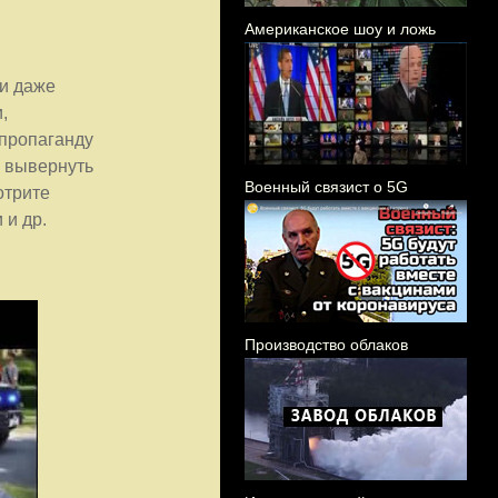
Американское шоу и ложь
и даже
,
 пропаганду
ы вывернуть
Военный связист о 5G
отрите
 и др.
Производство облаков