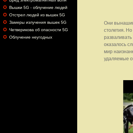
Вред электромагнитных волн
✪
Вышки 5G - облучение людей
✪
Отстрел людей из вышек 5G
✪
Замеры излучения вышек 5G
Они вынашив
✪
Четверикова об опасности 5G
столетия. Но
✪
разваливать
Облучение неугодных
оказалось сл
мир наизнанк
удаляемые от