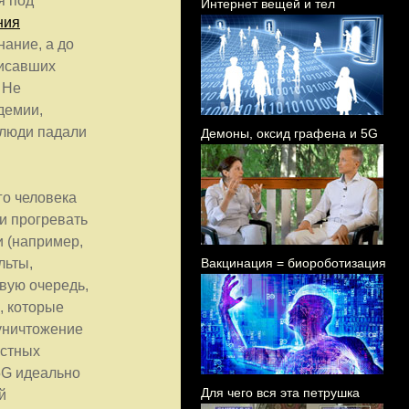
я под
Интернет вещей и тел
ния
нание, а до
писавших
 Не
демии,
 люди падали
Демоны, оксид графена и 5G
го человека
и прогревать
и (например,
льты,
Вакцинация = биороботизация
рвую очередь,
, которые
уничтожение
астных
5G идеально
Для чего вся эта петрушка
й