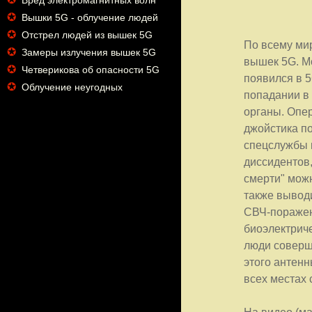
Вред электромагнитных волн
✪
Вышки 5G - облучение людей
✪
Отстрел людей из вышек 5G
По всему ми
✪
Замеры излучения вышек 5G
вышек 5G. М
✪
Четверикова об опасности 5G
появился в 5
✪
Облучение неугодных
попадании в 
органы. Опе
джойстика п
спецслужбы 
диссидентов,
смерти" можн
также вывод
СВЧ-поражен
биоэлектриче
люди соверш
этого антенн
всех местах 