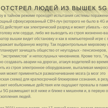
ОТСТРЕЛ ЛЮДЕЙ ИЗ ВЫШЕК 5G
ру в тайном режиме проходят испытания системы поражени
ощный сфокусированный СВЧ-луч (которого не было в 4G и
G) действует как электрический разряд и может убивать - о
голову или сердце, либо же выводить из строя жизненно-в
ратор вышки видит обстановку и как в компьютерной игре 
оражает выбранную жертву. Так подконтрольные мировому 
планирует зачищать общество от неугодных - пенсионеров,
 "экстремистов" и непослушных чиновников. Кроме того, "л
о создавать аварии на дорогах, атакуя водителей во время
ить из строя электронное оборудование, выпаливая микрос
ия может применяться размагничивание мозга (а мозг это
ская схема) для краткосрочной блокировки сознания, в резу
ают необъяснимые действия или ощущают провалы в памя
ы 5G размещают всё ниже и ближе к мишеням и, в первую о
скопления людей.