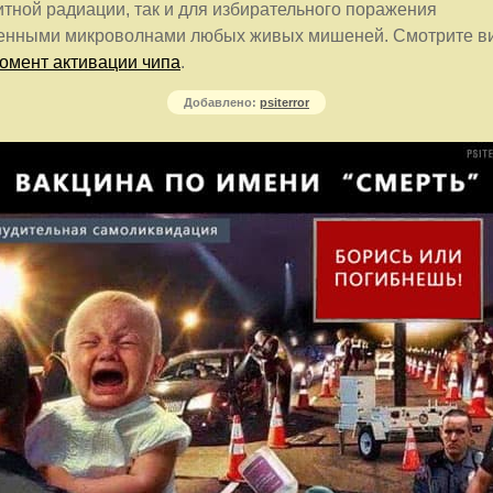
тной радиации, так и для избирательного поражения
енными микроволнами любых живых мишеней. Смотрите в
омент активации чипа
.
Добавлено:
psiterror