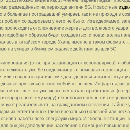
рт 2021) можно видеть как 17-летний парень падает, проход
имо размещённых на переходе антенн 5G. Новостные
изда
о в больнице пострадавший умирает, так и не приходя в соз
х проблем со здоровьем у него не было. Из видеокамер, за
ло происходить отслеживание жертвы для волнового удара.
то подобным образом будет создаваться и новая волна пан
чалась в китайском городе Ухань именно в таком формате -
ямо на улицах в ближнем радиусе действия вышек 5G.
чипирования (в т.ч. при вакцинации от коронавируса), любо
отслеживать уже без видеокамер - с помощью геолокации - 
 или создавать критические для здоровья и жизни ситуаци
рдечные приступы) в зоне любой из вышек. Инфаркты, инсу
я в мозг - всё это уже много лет назад отработанные (в пе
ситеррора по всему миру) технологии военных и спецслужб
анируют реализовывать на гражданском населении. Тайное 
идом их естественных (либо внезапных) болезней или несч
о основа работы всех спецслужб мира. И "боевые станции" 
к для общей депопуляции населения с помощью повышенно