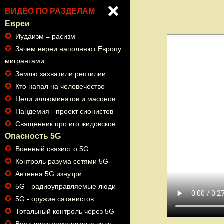
ВИДЕО ПО РАЗДЕЛАМ
Евреи
✪
Иудаизм = расизм
✪
Зачем евреи наполняют Европу
мигрантами
✪
Землю захватили рептилии
✪
Кто напал на человечество
✪
Цели иллюминатов и масонов
✪
Пандемия - проект сионистов
✪
Священник про иго жидовское
Опасность 5G
✪
Военный связист о 5G
✪
Контроль разума сетями 5G
✪
Антенна 5G изнутри
✪
5G - радиоуправляемые люди
✪
5G - оружие сатанистов
✪
Тотальный контроль через 5G
✪