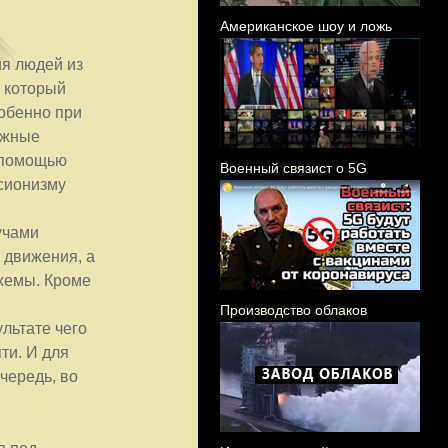
Американское шоу и ложь
я людей из
 который
собенно при
ажные
с помощью
Военный связист о 5G
сионизму
учами
 движения, а
хемы. Кроме
Производство облаков
льтате чего
ти. И для
чередь, во