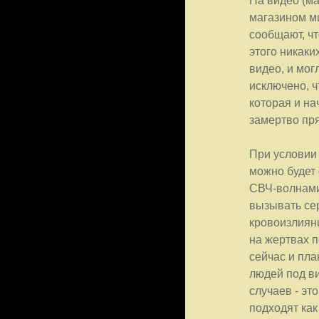
На видео (ма
магазином м
сообщают, чт
этого никаки
видео, и мог
исключено, ч
которая и на
замертво пр
При условии 
можно будет 
СВЧ-волнами,
вызывать се
кровоизлияни
на жертвах п
сейчас и пл
людей под в
случаев - эт
подходят ка