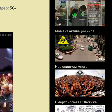
идео:
5G-
Момент активации чипа
Нас слишком много
Смертоносная РНК-жижа