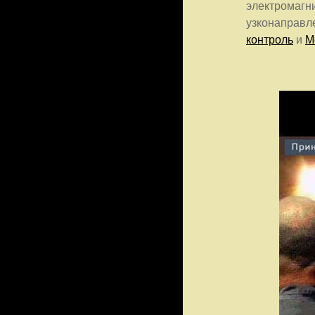
электромагни
узконаправл
контроль
и
М