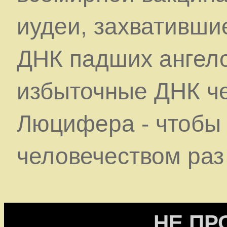
иудеи, захватившие
ДНК падших ангело
избыточные ДНК ч
Люцифера - чтобы 
человечеством раз 
НЕ ПР