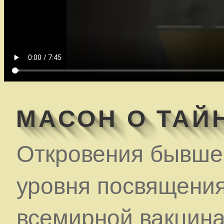
МАСОН О ТАЙ
Откровения бывше
уровня посвящения
всемирной вакцина