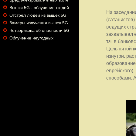
Вред электромагнитных волн
✪
Вышки 5G - облучение людей
На заседани
✪
Отстрел людей из вышек 5G
(сатанистов)
✪
Замеры излучения вышек 5G
ведущих стра
✪
Четверикова об опасности 5G
захватывал е
✪
Облучение неугодных
т.ч. в банко
Цель пятой к
изнутри, рас
образование,
еврейского)
способами. 