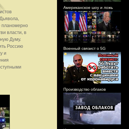
Американское шоу и ложь
истов
 Дьявола,
ю планомерно
ви власти, в
нную Думу.
ить Россию
Военный связист о 5G
у и
ения
оступными
Производство облаков