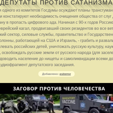
ДЕПУТАТЫ ПРОТИВ САТАНИЗМА
и одного из комитетов Госдумы осуждают планы трансгуман
 и констатируют необходимость очищения общества от слуг
ну в пропасть цифрового ада. Начиная с 90-х годов Росси
врейский кагал, продвигавший своих резидентов во все вет
вский сектор, силовые службы, правительство и Государстве
олонны, работающей на США и Израиль, - грабить и развал
тлевать российских детей, уничтожать русскую культуру, наук
 освобождать русские земли от русского народа (для засел
, доводить население до нищеты и самоликвидации всеми д
Аудиофрагмент депутатского заседания.
Добавлено:
psiterror