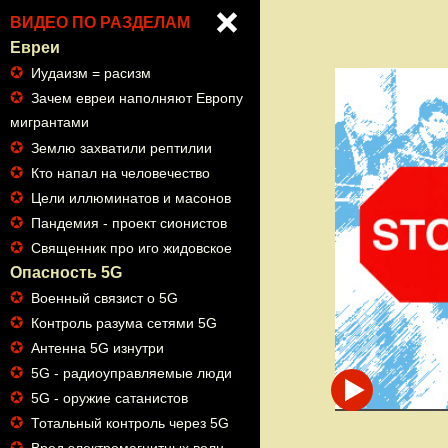
ВИДЕО ПО РАЗДЕЛАМ
Евреи
✪
Иудаизм = расизм
✪
Зачем евреи наполняют Европу
мигрантами
✪
Землю захватили рептилии
✪
Кто напал на человечество
✪
Цели иллюминатов и масонов
✪
Пандемия - проект сионистов
✪
Священник про иго жидовское
Опасность 5G
✪
Военный связист о 5G
✪
Контроль разума сетями 5G
✪
Антенна 5G изнутри
✪
5G - радиоуправляемые люди
✪
5G - оружие сатанистов
✪
Тотальный контроль через 5G
✪