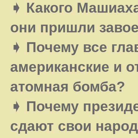
➧ Какого Машиаха
они пришли заво
➧ Почему все гла
американские и о
атомная бомба?
➧ Почему презид
сдают свои наро