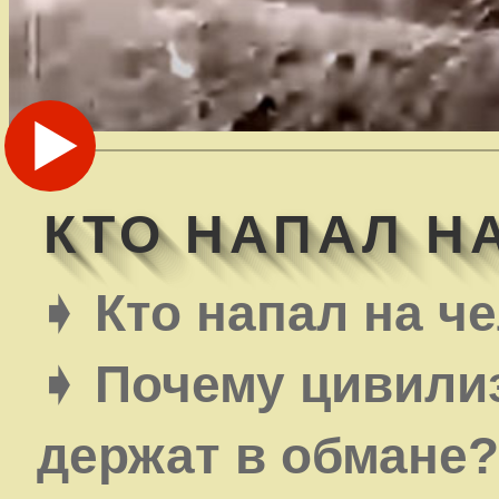
КТО НАПАЛ Н
➧ Кто напал на ч
➧ Почему цивили
держат в обмане?