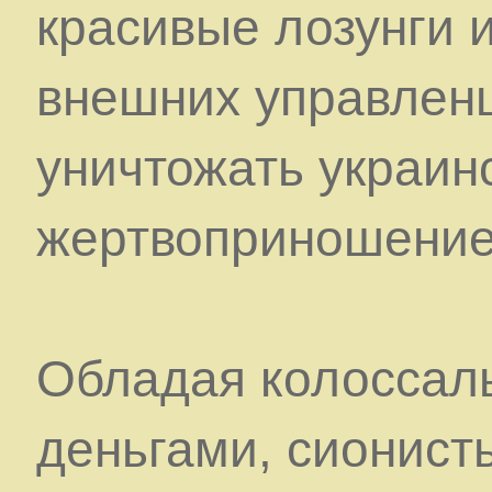
красивые лозунги 
внешних управленц
уничтожать украинск
жертвоприношение 
Обладая колоссал
деньгами, сионис