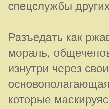
спецслужбы других
Разъедать как ржав
мораль, общечелов
изнутри через сво
основополагающая 
которые маскируяс