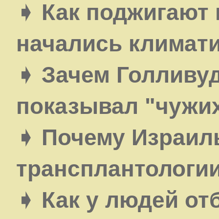
➧ Как поджигают 
начались климати
➧ Зачем Голливуд
показывал "чужи
➧ Почему Израиль
трансплантологи
➧ Как у людей от