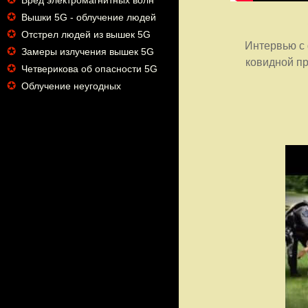
Вред электромагнитных волн
✪
Вышки 5G - облучение людей
✪
Отстрел людей из вышек 5G
Интервью с 
✪
Замеры излучения вышек 5G
ковидной п
✪
Четверикова об опасности 5G
✪
Облучение неугодных