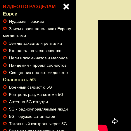
ВИДЕО ПО РАЗДЕЛАМ
Евреи
✪
Иудаизм = расизм
✪
Зачем евреи наполняют Европу
мигрантами
✪
Землю захватили рептилии
✪
Кто напал на человечество
✪
Цели иллюминатов и масонов
✪
Пандемия - проект сионистов
✪
Священник про иго жидовское
Опасность 5G
✪
Военный связист о 5G
✪
Контроль разума сетями 5G
✪
Антенна 5G изнутри
✪
5G - радиоуправляемые люди
✪
5G - оружие сатанистов
✪
Тотальный контроль через 5G
✪