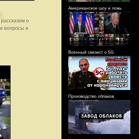
Американское шоу и ложь
 рассказом о
е вопросы и
Военный связист о 5G
Производство облаков