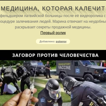
МЕДИЦИНА, КОТОРАЯ КАЛЕЧИТ
фельдшером латвийской больницы после её видеоролика с
роцедуре залечивания людей. Марина отвечает на неудобны
раскрывает секреты продажной медицины.
Первый ролик
Добавлено:
psiterror