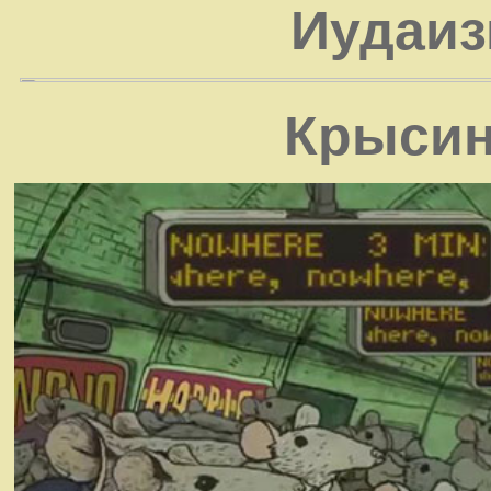
Иудаиз
Крысин