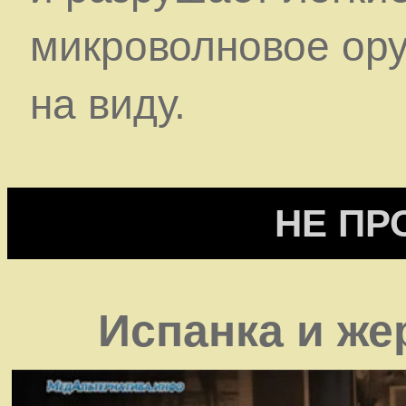
микроволновое ору
на виду.
НЕ ПР
Испанка и же