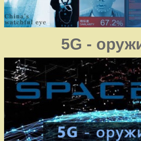
5G - оруж