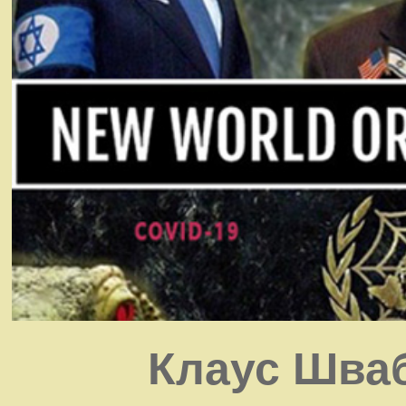
Клаус Шваб