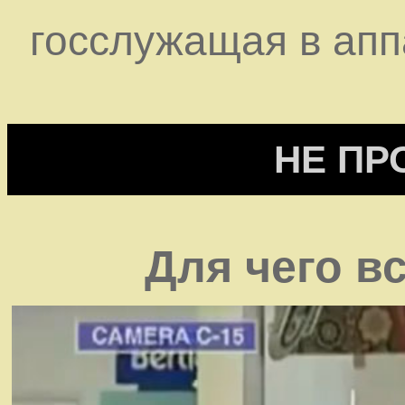
госслужащая в ап
НЕ ПР
Для чего в