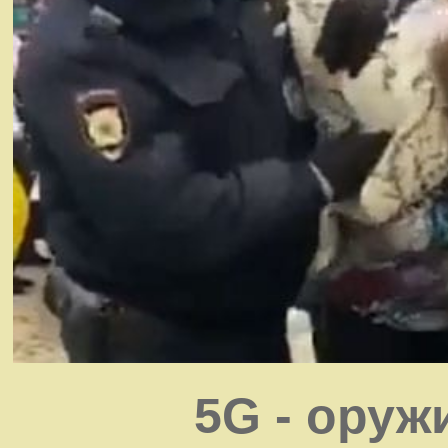
5G - оруж