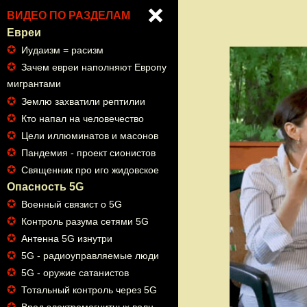
ВИДЕО ПО РАЗДЕЛАМ
Евреи
✪
Иудаизм = расизм
✪
Зачем евреи наполняют Европу
мигрантами
✪
Землю захватили рептилии
✪
Кто напал на человечество
✪
Цели иллюминатов и масонов
✪
Пандемия - проект сионистов
✪
Священник про иго жидовское
Опасность 5G
✪
Военный связист о 5G
✪
Контроль разума сетями 5G
✪
Антенна 5G изнутри
✪
5G - радиоуправляемые люди
✪
5G - оружие сатанистов
✪
Тотальный контроль через 5G
✪