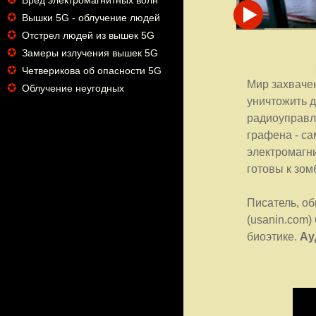
Вред электромагнитных волн
✪
Вышки 5G - облучение людей
✪
Отстрел людей из вышек 5G
✪
Замеры излучения вышек 5G
✪
Четверикова об опасности 5G
Мир захваче
✪
Облучение неугодных
уничтожить д
радиоуправл
графена - са
электромагн
готовы к зо
Писатель, о
(usanin.com)
биоэтике.
Ау