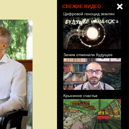
СВЕЖИЕ ВИДЕО
Цифровой геноцид землян
Зачем отменили будущее
Крысиное счастье