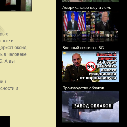
Американское шоу и ложь
орых
шные и
держат оксид
Военный связист о 5G
ь в человеке
G. А вы
нин
Производство облаков
асности и