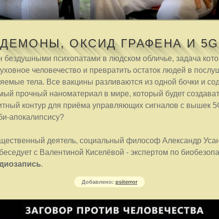
ДЕМОНЫ, ОКСИД ГРАФЕНА И 5G
н бездушными психопатами в людском обличье, задача кот
уховное человечество и превратить остаток людей в послу
яемые тела. Все вакцины разливаются из одной бочки и со
мый прочный наноматериал в мире, который будет создават
итный контур для приёма управляющих сигналов с вышек 5
мби-апокалипсису?
бщественный деятель, социальный философ Александр Уса
 беседует с Валентиной Киселёвой - экспертом по биобезоп
диозапись
.
Добавлено:
psiterror