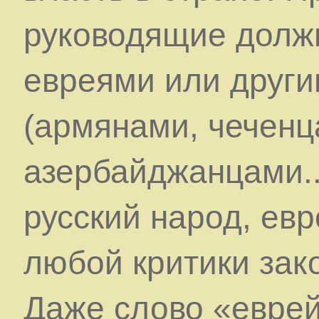
руководящие должн
евреями или друг
(армянами, чеченц
азербайджанцами...
русский народ, евр
любой критики зак
Даже слово «евре