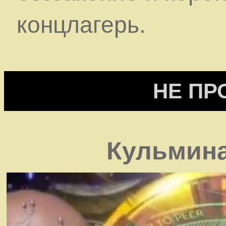
концлагерь.
НЕ ПР
Кульмина