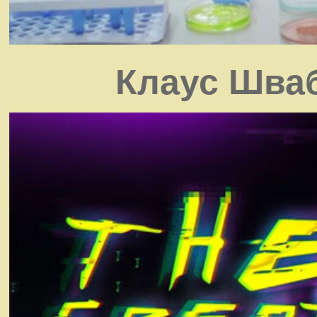
Клаус Шваб