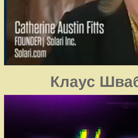
Клаус Шваб