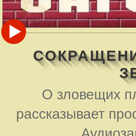
СОКРАЩЕН
З
О зловещих п
рассказывает про
Аудиозап