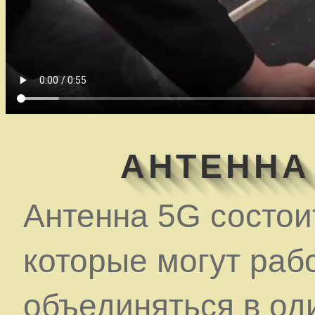
АНТЕННА
Антенна 5G состои
которые могут раб
объединяться в о