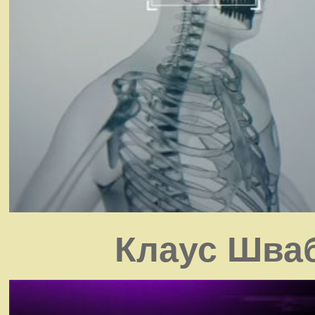
Клаус Шваб