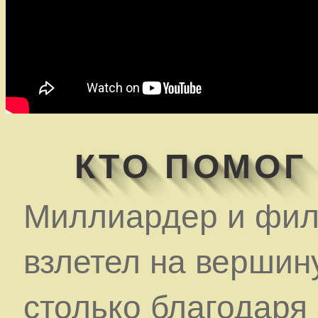
КТО ПОМОГ
Миллиардер и фил
взлетел на вершину
столько благодаря