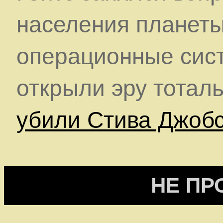
населения планеты
операционные сист
открыли эру тотал
убили Стива Джоб
НЕ ПР