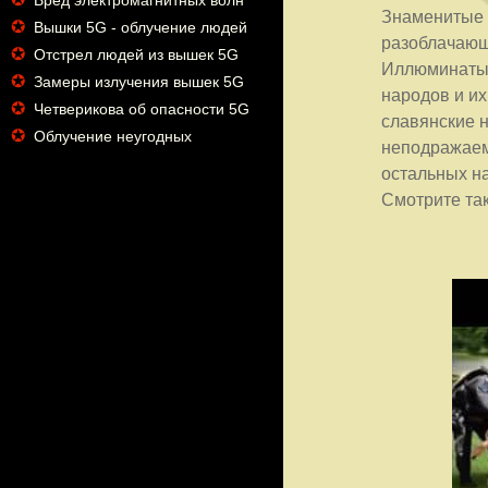
Вред электромагнитных волн
Знаменитые 
✪
Вышки 5G - облучение людей
разоблачающ
✪
Отстрел людей из вышек 5G
Иллюминаты 
✪
Замеры излучения вышек 5G
народов и их
✪
Четверикова об опасности 5G
славянские н
✪
Облучение неугодных
неподражаем
остальных на
Смотрите та