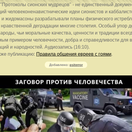
"Протоколы сионских мудрецов" - не единственный докумен
ий человеконенавистнические идеи сионистов и каббалист
и жидомасоны разрабатывали планы физического истреб
 нравственной деградации многие столетия. Особый упор д
ароды, чьи моральные качества, ценности и традиции всег
ым примером человечности, добра и справедливости для 
ций и народностей. Аудиозапись (16:10).
кже публикацию:
Правила общения евреев с гоями
.
Добавлено:
psiterror