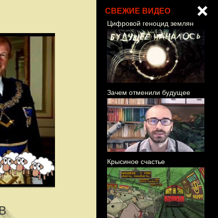
СВЕЖИЕ ВИДЕО
Цифровой геноцид землян
Зачем отменили будущее
Крысиное счастье
В