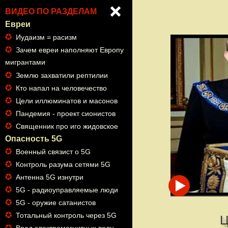
ВИДЕО ПО РАЗДЕЛАМ
Евреи
✪
Иудаизм = расизм
✪
Зачем евреи наполняют Европу
мигрантами
✪
Землю захватили рептилии
✪
Кто напал на человечество
✪
Цели иллюминатов и масонов
✪
Пандемия - проект сионистов
✪
Священник про иго жидовское
Опасность 5G
✪
Военный связист о 5G
✪
Контроль разума сетями 5G
✪
Антенна 5G изнутри
✪
5G - радиоуправляемые люди
✪
5G - оружие сатанистов
✪
Тотальный контроль через 5G
✪