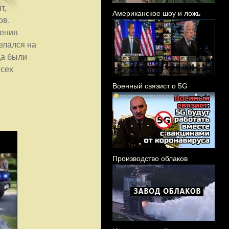
т,
Американское шоу и ложь
ов.
ления
елался на
да были
всех
Военный связист о 5G
Производство облаков