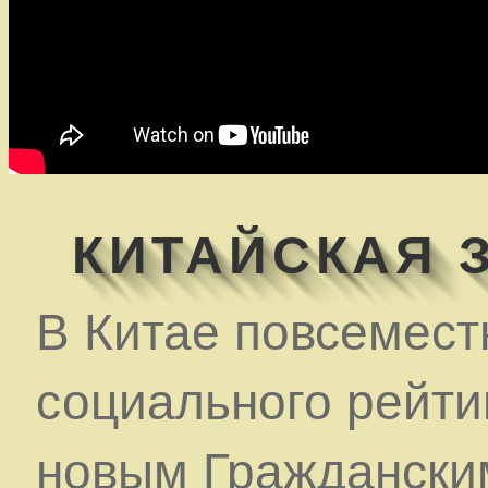
КИТАЙСКАЯ 
В Китае повсемест
социального рейти
новым Граждански